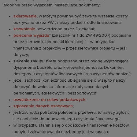
tygodnie przed wyjazdem, następujące dokumenty:
skierowanie
, w którym powinny być zawarte wszelkie koszty
pokrywane przez PWr; należy podać źródło finansowania;
zezwolenie
potwierdzone przez Dziekanat;
polecenie wyjazdu
* (załącznik nr 1 do ZW 49/2007) podpisane
przez kierownika jednostki kierującej i – w przypadku
finansowania z projektów – przez kierownika projektu – jeśli
dotyczy;
zlecenie zakupu biletu
podpisane przez osobę wyjeżdżającą,
dysponenta budżetu oraz kierownika jednostki. Dokument
dostępny u asystentów finansowych (lista asystentów poniżej);
jeżeli zachodzi konieczność ubiegania się o wizę, to należy
dołączyć do wniosku informacje dotyczące danych
personalnych, adresowych i paszportowych;
oświadczenie do celów podatkowych
;
zgłoszenie danych osobowych
;
jeśli zachodzi potrzeba
polecenia przelewu
, to należy zgłosić
się osobiście do odpowiedniego asystenta finansowego;
w przypadku starania się o dodatkowe finansowanie kosztów
pobytu i zakwaterowania niezbędny jest wniosek o