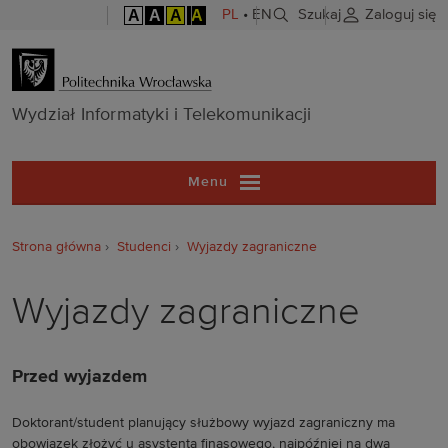
A
A
A
A
PL
•
EN
Szukaj
Zaloguj się
Wydział Inform
Wydział Informatyki i Telekomunikacji
Menu
Strona główna
Studenci
Wyjazdy zagraniczne
Wyjazdy zagraniczne
Przed wyjazdem
Doktorant/student planujący służbowy wyjazd zagraniczny ma
obowiązek złożyć u asystenta finasowego, najpóźniej na dwa