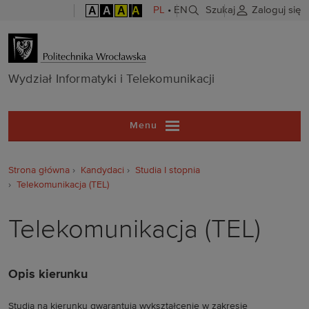
A
A
A
A
PL
•
EN
Szukaj
Zaloguj się
Wydział Inform
Wydział Informatyki i Telekomunikacji
Menu
Strona główna
Kandydaci
Studia I stopnia
Telekomunikacja (TEL)
Telekomunikacja (TEL)
Opis kierunku
Studia na kierunku gwarantują wykształcenie w zakresie