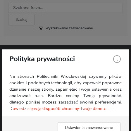
Wyszukiwanie zaawansowane
Polityka prywatności
Na stronach Politechniki Wrocławskiej używamy plików
cookies i podobnych technologii, aby zapewnić poprawne
działanie naszej strony, zapamiętać Twoje ustawienia oraz
analizować ruch. Bardzo cenimy Twoją prywatność,
Kontakt:
dlatego poniżej możesz zarządzać swoimi preferencjami.
sekretariat.wit@pwr.edu.pl
Dowiedz się w jaki sposób chronimy Twoje dane »
Tel: + 48 71 340 79 97
Deklaracja dostępności »
Ustawienia zaawansowane