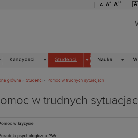
++
+
A
A
A
A
Wydział Informatyki i Tel
ROPDOWN
DROPDOWN
DROPDOWN
DROPD
Kandydaci
Studenci
Nauka
W
ona główna
Studenci
Pomoc w trudnych sytuacjach
omoc w trudnych sytuacja
Pomoc w kryzysie
Poradnia psychologiczna PWr