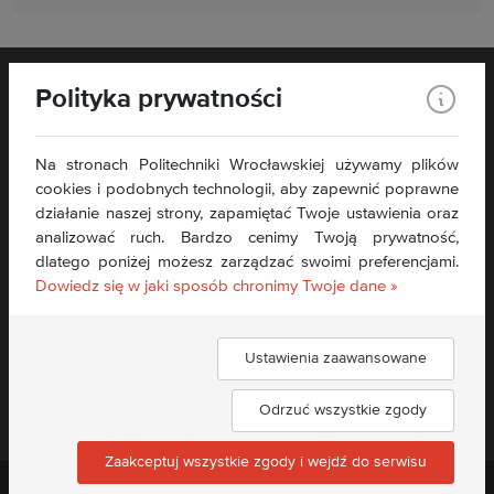
Polityka prywatności
Na stronach Politechniki Wrocławskiej używamy plików
cookies i podobnych technologii, aby zapewnić poprawne
działanie naszej strony, zapamiętać Twoje ustawienia oraz
analizować ruch. Bardzo cenimy Twoją prywatność,
Kontakt:
dlatego poniżej możesz zarządzać swoimi preferencjami.
sekretariat.wit@pwr.edu.pl
Dowiedz się w jaki sposób chronimy Twoje dane »
Tel: + 48 71 340 79 97
Deklaracja dostępności »
Ustawienia zaawansowane
Znajdź nas:
Odrzuć wszystkie zgody
Zaakceptuj wszystkie zgody i wejdź do serwisu
Politechnika Wrocławska ©
2026