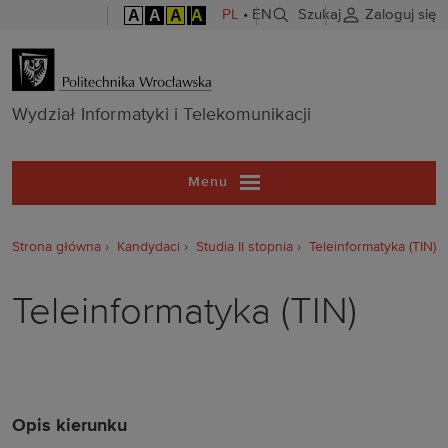
A
A
A
A
PL
•
EN
Szukaj
Zaloguj się
Wydział Inform
Wydział Informatyki i Telekomunikacji
Menu
Strona główna
Kandydaci
Studia II stopnia
Teleinformatyka (TIN)
Teleinformatyka (TIN)
Opis kierunku