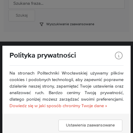
Wyszukiwanie zaawansowane
Polityka prywatności
Na stronach Politechniki Wrocławskiej używamy plików
cookies i podobnych technologii, aby zapewnić poprawne
działanie naszej strony, zapamiętać Twoje ustawienia oraz
analizować ruch. Bardzo cenimy Twoją prywatność,
Kontakt:
dlatego poniżej możesz zarządzać swoimi preferencjami.
sekretariat.wit@pwr.edu.pl
Dowiedz się w jaki sposób chronimy Twoje dane »
Tel: + 48 71 340 79 97
Deklaracja dostępności »
Ustawienia zaawansowane
Znajdź nas: