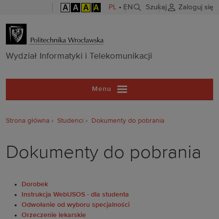
A
A
A
A
PL
•
EN
Szukaj
Zaloguj się
Wydział Inform
Wydział Informatyki i Telekomunikacji
Menu
Strona główna
Studenci
Dokumenty do pobrania
Dokumenty do pobrania
Dorobek
Instrukcja WebUSOS - dla studenta
Odwołanie od wyboru specjalności
Orzeczenie lekarskie