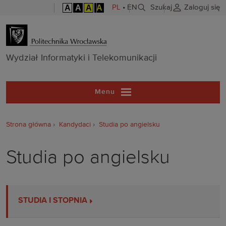
A
A
A
A
PL
•
EN
Szukaj
Zaloguj się
Wydział Inform
Wydział Informatyki i Telekomunikacji
Menu
Strona główna
Kandydaci
Studia po angielsku
Studia po angielsku
STUDIA I STOPNIA