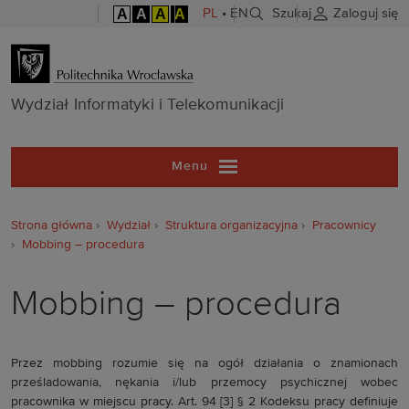
A
A
A
A
PL
•
EN
Szukaj
Zaloguj się
Wydział Inform
Wydział Informatyki i Telekomunikacji
Menu
Strona główna
Wydział
Struktura organizacyjna
Pracownicy
Mobbing – procedura
Mobbing – procedura
Przez mobbing rozumie się na ogół działania o znamionach
prześladowania, nękania i/lub przemocy psychicznej wobec
pracownika w miejscu pracy. Art. 94 [3] § 2 Kodeksu pracy definiuje