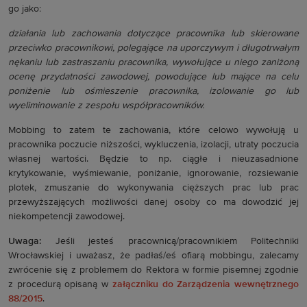
go jako:
działania lub zachowania dotyczące pracownika lub skierowane
przeciwko pracownikowi, polegające na uporczywym i długotrwałym
nękaniu lub zastraszaniu pracownika, wywołujące u niego zaniżoną
ocenę przydatności zawodowej, powodujące lub mające na celu
poniżenie lub ośmieszenie pracownika, izolowanie go lub
wyeliminowanie z zespołu współpracowników.
Mobbing to zatem te zachowania, które celowo wywołują u
pracownika poczucie niższości, wykluczenia, izolacji, utraty poczucia
własnej wartości. Będzie to np. ciągłe i nieuzasadnione
krytykowanie, wyśmiewanie, poniżanie, ignorowanie, rozsiewanie
plotek, zmuszanie do wykonywania cięższych prac lub prac
przewyższających możliwości danej osoby co ma dowodzić jej
niekompetencji zawodowej.
Uwaga:
Jeśli jesteś pracownicą/pracownikiem Politechniki
Wrocławskiej i uważasz, że padłaś/eś ofiarą mobbingu, zalecamy
zwrócenie się z problemem do Rektora w formie pisemnej zgodnie
z procedurą opisaną w
załączniku do Zarządzenia wewnętrznego
88/2015
.