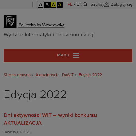
A
A
A
A
PL
•
EN
Szukaj
Zaloguj się
Wydział Inform
Wydział Informatyki i Telekomunikacji
Menu
Strona główna
Aktualności
DaWIT
Edycja 2022
Edycja 2022
Dni aktywności WIT – wyniki konkursu
AKTUALIZACJA
Data: 15.02.2023