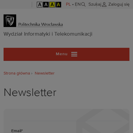
A
A
A
A
PL
•
EN
Szukaj
Zaloguj się
Wydział Inform
Wydział Informatyki i Telekomunikacji
Menu
Strona główna
Newsletter
Newsletter
Email
*