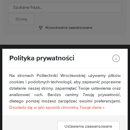
Wyszukiwanie zaawansowane
Polityka prywatności
Na stronach Politechniki Wrocławskiej używamy plików
cookies i podobnych technologii, aby zapewnić poprawne
działanie naszej strony, zapamiętać Twoje ustawienia oraz
analizować ruch. Bardzo cenimy Twoją prywatność,
Kontakt:
dlatego poniżej możesz zarządzać swoimi preferencjami.
sekretariat.wit@pwr.edu.pl
Dowiedz się w jaki sposób chronimy Twoje dane »
Tel: + 48 71 340 79 97
Deklaracja dostępności »
Ustawienia zaawansowane