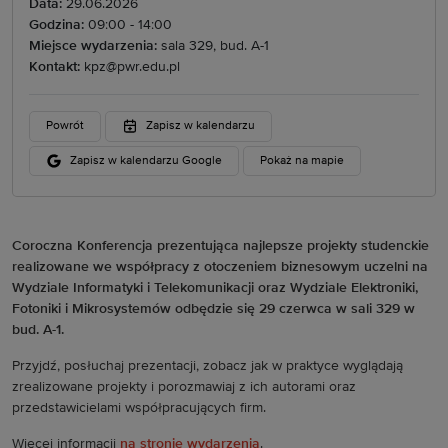
Data:
29.06.2026
Godzina:
09:00 - 14:00
Miejsce wydarzenia:
sala 329, bud. A-1
Kontakt:
kpz@pwr.edu.pl
Powrót
Zapisz w kalendarzu
Zapisz w kalendarzu Google
Pokaż na mapie
Coroczna Konferencja prezentująca najlepsze projekty studenckie
realizowane we współpracy z otoczeniem biznesowym uczelni na
Wydziale Informatyki i Telekomunikacji oraz Wydziale Elektroniki,
Fotoniki i Mikrosystemów odbędzie się 29 czerwca w sali 329 w
bud. A-1.
Przyjdź, posłuchaj prezentacji, zobacz jak w praktyce wyglądają
zrealizowane projekty i porozmawiaj z ich autorami oraz
przedstawicielami współpracujących firm.
Więcej informacji
na stronie wydarzenia
.