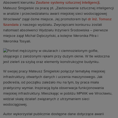
Absowent kierunku
Zaufane systemy sztucznej inteligencji
,
Mateusz Śmigielski za pracę pt. „Zastosowanie sztucznej inteligencji
w analizie i przeciwdziałaniu awarii miejskiej sieci wodociągowej
Wrocławia" zajął ósme miejsce. Jej promotorem był
dr inż. Tomasz
Szandała
z naszego wydziału. Zwycięzcami konkursu zostali
natomiast absolwenci Wydziału Inżynierii Środowiska – pierwsze
miejsce zajął Michał Dębczyński, a kolejne Weronika Pitra i
Weronika Tosyali.
W swojej pracy Mateusz Śmigielski połączył tematykę miejskiej
infrastruktury, otwartych danych i uczenia maszynowego. Jak
podkreśla, od początku zależało mu na tym, by praca miała
praktyczny wymiar. Inspiracją była obserwacja funkcjonowania
miejskiej infrastruktury. Mieszkając w pobliżu MPWiK we Wrocławiu,
widział skalę działań związanych z utrzymaniem sieci
wodociągowej.
Autor wykorzystał publicznie dostępne dane dotyczące awarii