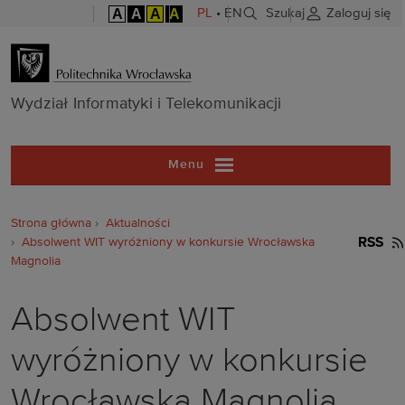
A
A
A
A
PL
•
EN
Szukaj
Zaloguj się
Wydział Inform
Wydział Informatyki i Telekomunikacji
Menu
Strona główna
Aktualności
Absolwent WIT wyróżniony w konkursie Wrocławska
RSS
Magnolia
Absolwent WIT
wyróżniony w konkursie
Wrocławska Magnolia