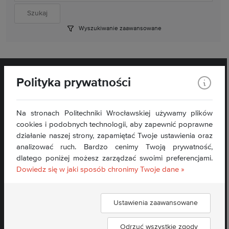
Wyszukiwanie zaawansowane
Polityka prywatności
Na stronach Politechniki Wrocławskiej używamy plików
cookies i podobnych technologii, aby zapewnić poprawne
działanie naszej strony, zapamiętać Twoje ustawienia oraz
analizować ruch. Bardzo cenimy Twoją prywatność,
Kontakt:
dlatego poniżej możesz zarządzać swoimi preferencjami.
sekretariat.wit@pwr.edu.pl
Dowiedz się w jaki sposób chronimy Twoje dane »
Tel: + 48 71 340 79 97
Deklaracja dostępności »
Ustawienia zaawansowane
Znajdź nas:
Odrzuć wszystkie zgody