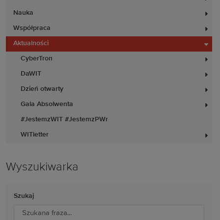
Nauka
Współpraca
Aktualności
CyberTron
DaWIT
Dzień otwarty
Gala Absolwenta
#JestemzWIT #JestemzPWr
WITletter
Wyszukiwarka
Szukaj